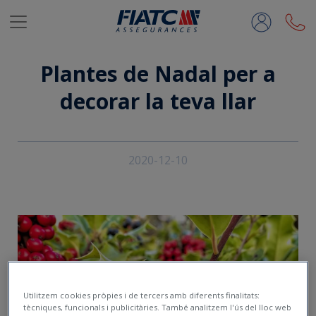
Salta al contingut principal
Plantes de Nadal per a
decorar la teva llar
2020-12-10
Utilitzem cookies pròpies i de tercers amb diferents finalitats:
tècniques, funcionals i publicitàries. També analitzem l'ús del lloc web