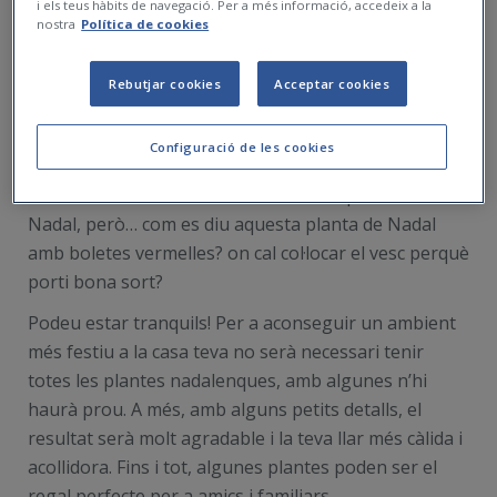
i els teus hàbits de navegació. Per a més informació, accedeix a la
nostra
Política de cookies
Rebutjar cookies
Acceptar cookies
Configuració de les cookies
Les festes nadalenques s'acosten i vols crear un bon
ambient en la teva llar amb les millors plantes de
Nadal, però… com es diu aquesta planta de Nadal
amb boletes vermelles? on cal col·locar el vesc perquè
porti bona sort?
Podeu estar tranquils! Per a aconseguir un ambient
més festiu a la casa teva no serà necessari tenir
totes les plantes nadalenques, amb algunes n’hi
haurà prou. A més, amb alguns petits detalls, el
resultat serà molt agradable i la teva llar més càlida i
acollidora. Fins i tot, algunes plantes poden ser el
regal perfecte per a amics i familiars.