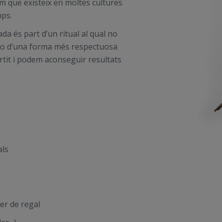
m que existeix en moltes cultures
mps.
a és part d’un ritual al qual no
-ho d’una forma més respectuosa
ertit i podem aconseguir resultats
als
per de regal