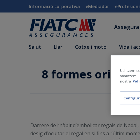
Salta al contingut principal
Informació corporativa
eMediador
eProfesion
Assegur
Salut
Llar
Cotxe i moto
Vida i a
8 formes original
Utilitzem co
analitzem l'
nostra
Pol
Configur
Darrere de l’hàbit d’embolicar regals de Nadal, 
desig d’ocultar el regal en si fins a l’últim mom