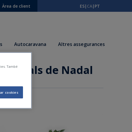
Àrea de client
ES
|
CA
|
PT
s
Autocaravana
Altres assegurances
ar regals de Nadal
àries. També
ar cookies