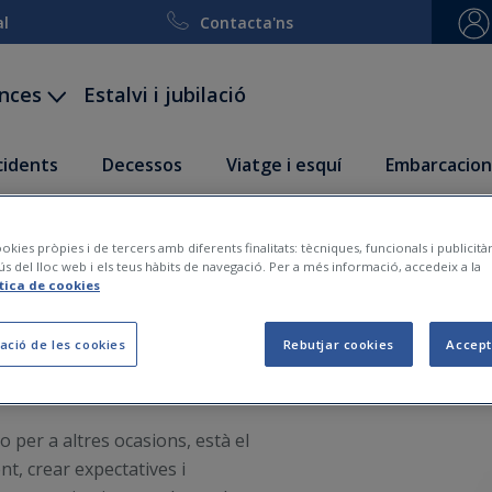
al
Contacta'ns
ances
Estalvi i jubilació
ccidents
Decessos
Viatge i esquí
Embarcacion
s i sostenibles d’embolic
okies pròpies i de tercers amb diferents finalitats: tècniques, funcionals i publicit
ús del lloc web i els teus hàbits de navegació. Per a més informació, accedeix a la
ítica de cookies
ació de les cookies
Rebutjar cookies
Accept
2020-12-27
o per a altres ocasions, està el
ent, crear expectatives i