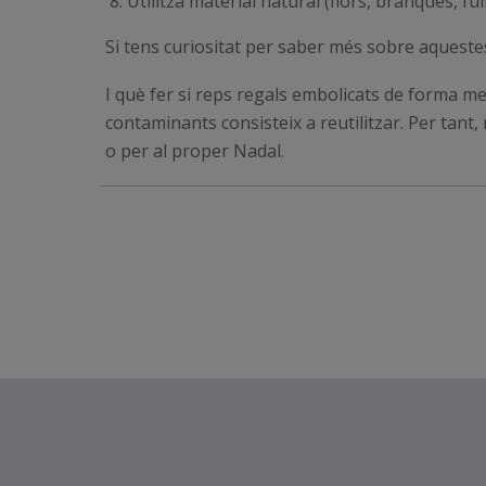
Utilitza material natural (flors, branques, fulle
Si tens curiositat per saber més sobre aqueste
I què fer si reps regals embolicats de forma me
contaminants consisteix a reutilitzar. Per tant,
o per al proper Nadal.