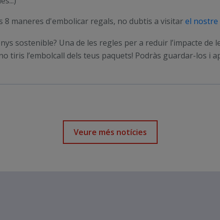
s...)
s 8 maneres d'embolicar regals, no dubtis a visitar
el nostre
nys sostenible? Una de les regles per a reduir l’impacte de 
 no tiris l’embolcall dels teus paquets! Podràs guardar-los i a
Veure més notícies