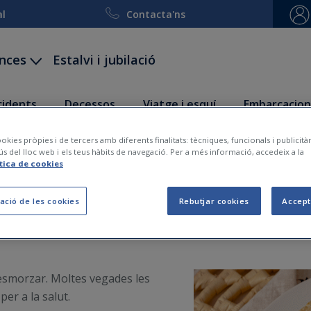
al
Contacta'ns
ances
Estalvi i jubilació
ccidents
Decessos
Viatge i esquí
Embarcacion
okies pròpies i de tercers amb diferents finalitats: tècniques, funcionals i publicit
ús del lloc web i els teus hàbits de navegació. Per a més informació, accedeix a la
o hauries de saltar-te l
ítica de cookies
ació de les cookies
Rebutjar cookies
Accept
2021-01-25
esmorzar. Moltes vegades les
er a la salut.