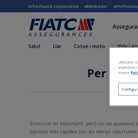
Salta al contingut principal
Informació corporativa
eMediador
eProfesion
Assegur
Salut
Llar
Cotxe i moto
Vida i a
Utilitzem co
analitzem l'
Per què n
nostra
Pol
Configur
Esmorzar és important, però no val qualsevol 
opcions més ràpides són les menys oportunes p