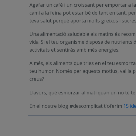
Agafar un cafè i un croissant per emportar a l
camí a la feina pot estar bé de tant en tant, per
teva salut perquè aporta molts greixos i sucres
Una alimentació saludable als matins és recom
vida. Si el teu organisme disposa de nutrients d
activitats et sentiràs amb més energies.
A més, els aliments que tries en el teu esmorzar 
teu humor. Només per aquests motius, val la pe
creus?
Llavors, què esmorzar al matí quan un no té te
En el nostre blog #descomplícat t'oferim
15 id