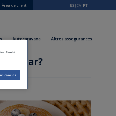
Àrea de client
ES
|
CA
|
PT
s
Autocaravana
Altres assegurances
àries. També
’esmorzar?
ar cookies