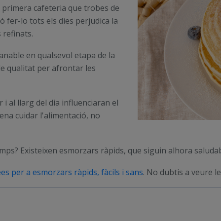
a primera cafeteria que trobes de
ò fer-lo tots els dies perjudica la
 refinats.
anable en qualsevol etapa de la
e qualitat per afrontar les
i al llarg del dia influenciaran el
na cuidar l'alimentació, no
mps? Existeixen esmorzars ràpids, que siguin alhora saludabl
ees per a esmorzars ràpids, fàcils i sans
. No dubtis a veure l