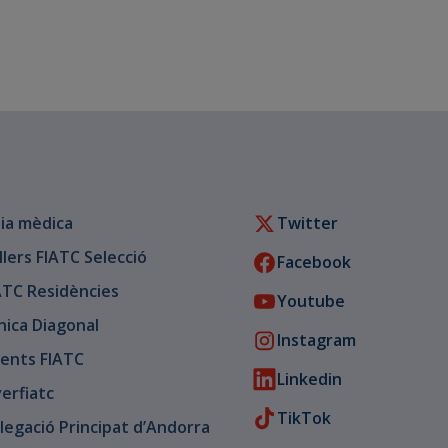
ia mèdica
Twitter
llers FIATC Selecció
Facebook
ATC Residències
Youtube
ínica Diagonal
Instagram
ents FIATC
Linkedin
verfiatc
TikTok
legació Principat d’Andorra