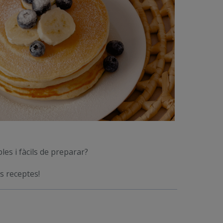
es i fàcils de preparar?
es receptes!