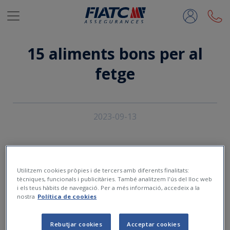
Salta al contingut principal
15 aliments bons per al
fetge
2023-09-13
Utilitzem cookies pròpies i de tercers amb diferents finalitats:
tècniques, funcionals i publicitàries. També analitzem l'ús del lloc web
i els teus hàbits de navegació. Per a més informació, accedeix a la
nostra
Política de cookies
Rebutjar cookies
Acceptar cookies