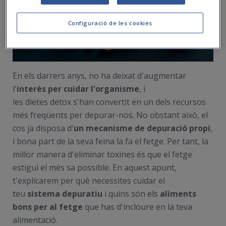
Configuració de les cookies
En els darrers anys, no ha deixat d'augmentar
l'
interès per cuidar l'organisme
, i
les dietes
detox
s'han convertit en un dels recursos
més freqüents per depurar-nos. No obstant això, el
cos ja disposa d'
un mecanisme de depuració propi
,
i bona part de la seva feina la fa el fetge. Per tant, la
millor manera d'eliminar toxines és que el fetge
estigui el més sa possible. En aquest apunt,
t'explicarem per què necessites cuidar el
teu
sistema depuratiu
i quins són els
aliments
bons per al fetge
que has d'incloure en la teva
alimentació.