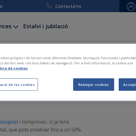
al
Contacta'ns
ances
Estalvi i jubilació
ccidents
Decessos
Viatge i esquí
Embarcacion
okies pròpies i de tercers amb diferents finalitats: tècniques, funcionals i publicit
ús del lloc web i els teus hàbits de navegació. Per a més informació, accedeix a la
tència familiar i decess
ítica de cookies
ació de les cookies
Rebutjar cookies
Accept
2012-01-04
ressupost
i comprovar, si ja tens
at, que pots estalviar fins a un 50%.