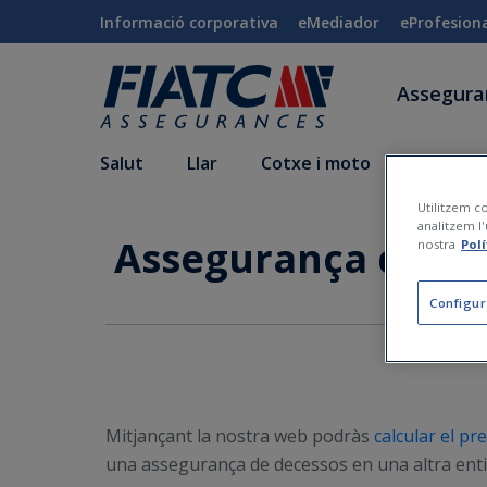
Salta al contingut principal
Informació corporativa
eMediador
eProfesion
Assegur
Salut
Llar
Cotxe i moto
Vida i a
Utilitzem co
analitzem l'
Assegurança d'Assis
nostra
Pol
Configur
Mitjançant la nostra web podràs
calcular el p
una assegurança de decessos en una altra entit