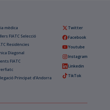
ia mèdica
Twitter
llers FIATC Selecció
Facebook
ATC Residències
Youtube
ínica Diagonal
Instagram
ents FIATC
Linkedin
verfiatc
TikTok
legació Principat d’Andorra