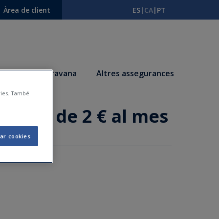
Àrea de client
ES
|
CA
|
PT
s
Autocaravana
Altres assegurances
àries. També
os des de 2 € al mes
ar cookies