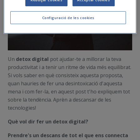
Configuració de les cookies
Un
detox
digital
pot ajudar-te a millorar la teva
productivitat i a tenir un ritme de vida més equilibrat.
Si vols saber en què consisteix aquesta proposta,
quan hauries de fer una desintoxicació d'aquesta
mena i com fer-la, en aquest post t'ho expliquem tot
sobre la tendència. Aprèn a descansar de les
tecnologies!
Què vol dir fer un
detox
digital?
Prendre's un descans de tot el que ens connecta