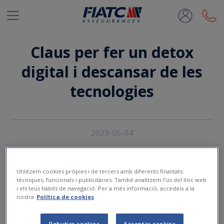
Salta al contingut principal
Claus per fer un detox
digital i descansar de les
tecnologies
2023-05-04
Utilitzem cookies pròpies i de tercers amb diferents finalitats:
tècniques, funcionals i publicitàries. També analitzem l'ús del lloc web
i els teus hàbits de navegació. Per a més informació, accedeix a la
nostra
Política de cookies
Rebutjar cookies
Acceptar cookies