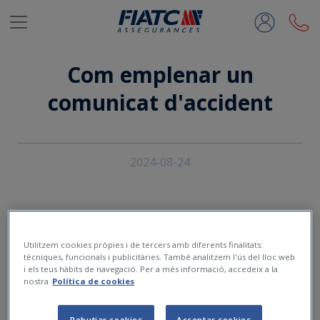
Salta al contingut principal
Com emplenar un
comunicat d'accident
2024-08-24
Utilitzem cookies pròpies i de tercers amb diferents finalitats:
tècniques, funcionals i publicitàries. També analitzem l'ús del lloc web
i els teus hàbits de navegació. Per a més informació, accedeix a la
nostra
Política de cookies
Rebutjar cookies
Acceptar cookies