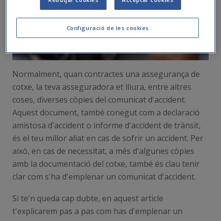
Configuració de les cookies
Normalment, quan contractes una assegurança de
cotxe, la teva asseguradora et lliura, entre altres
coses, diverses còpies del comunicat d'accident.
Aquest document, també conegut com a declaració
amistosa d'accident o informe d'accident de trànsit,
és el teu millor aliat en cas de sofrir un accident. Per
això, en cas de necessitat, a més d'algunes còpies
amb la documentació del cotxe, també és clau tenir
clar com s'ha d'emplenar un comunicat d'accident.
Si te'n queda cap dubte, en aquest article
t'explicarem pas a pas com has d'emplenar un