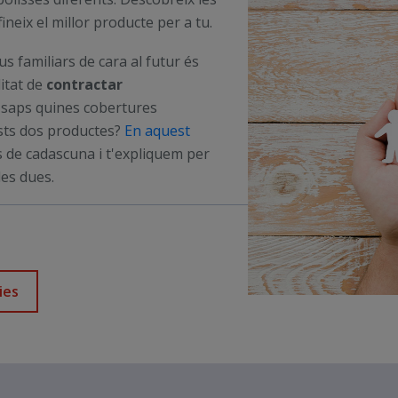
ineix el millor producte per a tu.
s familiars de cara al futur és
itat de
contractar
 saps quines cobertures
ests dos productes?
En aquest
s de cadascuna i t'expliquem per
les dues.
ies