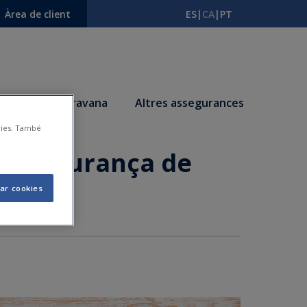
Àrea de client
ES
|
CA
|
PT
s
Autocaravana
Altres assegurances
àries. També
 assegurança de
ar cookies