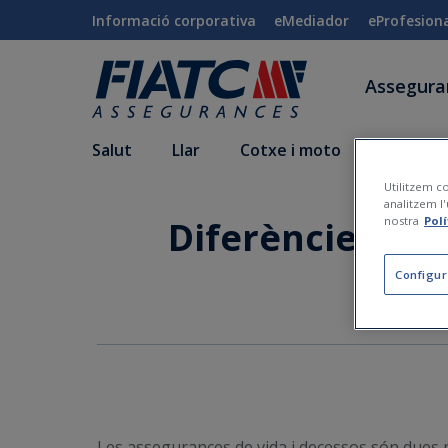
Salta al contingut principal
Informació corporativa
eMediador
eProfesion
Assegur
Salut
Llar
Cotxe i moto
Vida i a
Utilitzem co
analitzem l'
Diferències ent
nostra
Pol
Configur
Les assegurances de vida i decessos són dues p