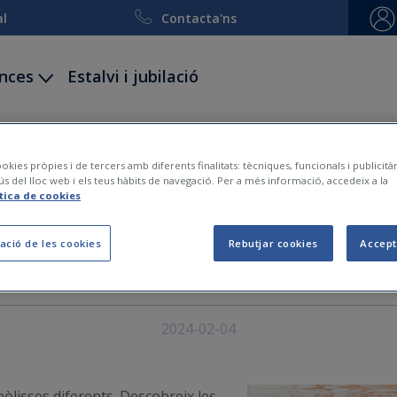
al
Contacta'ns
ances
Estalvi i jubilació
ccidents
Decessos
Viatge i esquí
Embarcacion
okies pròpies i de tercers amb diferents finalitats: tècniques, funcionals i publicit
ús del lloc web i els teus hàbits de navegació. Per a més informació, accedeix a la
re assegurança de vida i
ítica de cookies
decessos
ació de les cookies
Rebutjar cookies
Accept
2024-02-04
òlisses diferents. Descobreix les