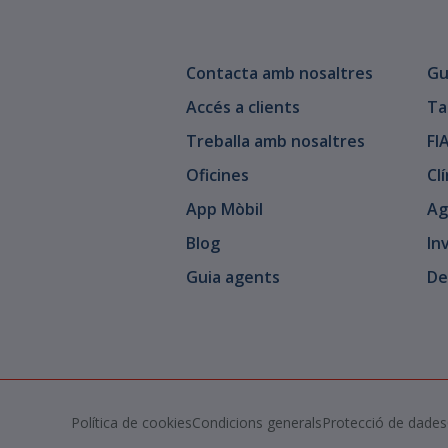
Contacta amb nosaltres
Gu
Accés a clients
Ta
Treballa amb nosaltres
FI
Oficines
Cl
App Mòbil
Ag
Blog
In
Guia agents
De
Política de cookies
Condicions generals
Protecció de dades