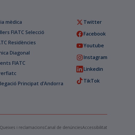
ia mèdica
Twitter
llers FIATC Selecció
Facebook
ATC Residències
Youtube
ínica Diagonal
Instagram
ents FIATC
Linkedin
verfiatc
TikTok
legació Principat d’Andorra
Queixes i reclamacions
Canal de denúncies
Accessibilitat