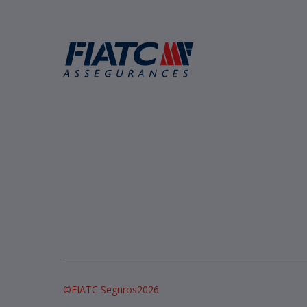
©
FIATC Seguros
2026