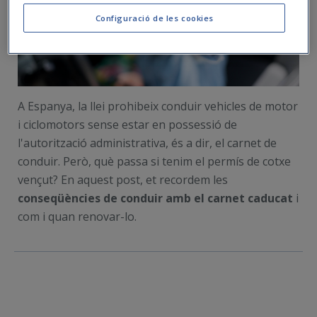
Configuració de les cookies
A Espanya, la llei prohibeix conduir vehicles de motor
i ciclomotors sense estar en possessió de
l'autorització administrativa, és a dir, el carnet de
conduir. Però, què passa si tenim el permís de cotxe
vençut? En aquest post, et recordem les
conseqüències de conduir amb el carnet caducat
i
com i quan renovar-lo.