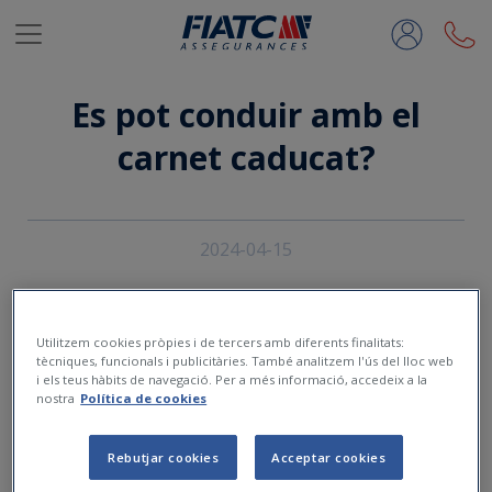
Salta al contingut principal
Es pot conduir amb el
carnet caducat?
2024-04-15
Utilitzem cookies pròpies i de tercers amb diferents finalitats:
tècniques, funcionals i publicitàries. També analitzem l'ús del lloc web
i els teus hàbits de navegació. Per a més informació, accedeix a la
nostra
Política de cookies
Rebutjar cookies
Acceptar cookies