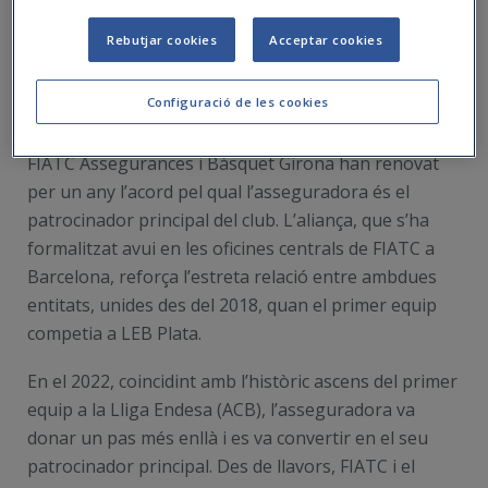
Rebutjar cookies
Acceptar cookies
Configuració de les cookies
FIATC Assegurances i Bàsquet Girona han renovat
per un any l’acord pel qual l’asseguradora és el
patrocinador principal del club. L’aliança, que s’ha
formalitzat avui en les oficines centrals de FIATC a
Barcelona, reforça l’estreta relació entre ambdues
entitats, unides des del 2018, quan el primer equip
competia a LEB Plata.
En el 2022, coincidint amb l’històric ascens del primer
equip a la Lliga Endesa (ACB), l’asseguradora va
donar un pas més enllà i es va convertir en el seu
patrocinador principal. Des de llavors, FIATC i el