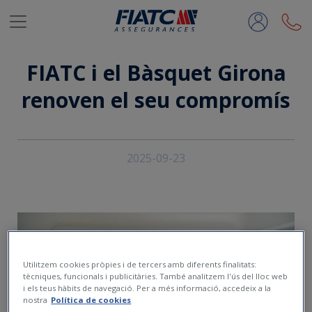
Salta al contingut principal
FIATC i el Bàsquet Girona
renoven el seu compromís
2025-09-23
Utilitzem cookies pròpies i de tercers amb diferents finalitats:
tècniques, funcionals i publicitàries. També analitzem l'ús del lloc web
i els teus hàbits de navegació. Per a més informació, accedeix a la
nostra
Política de cookies