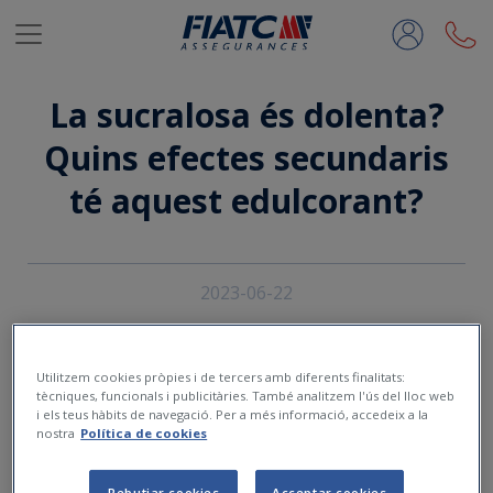
Salta al contingut principal
La sucralosa és dolenta?
Quins efectes secundaris
té aquest edulcorant?
2023-06-22
Utilitzem cookies pròpies i de tercers amb diferents finalitats:
tècniques, funcionals i publicitàries. També analitzem l'ús del lloc web
i els teus hàbits de navegació. Per a més informació, accedeix a la
nostra
Política de cookies
Rebutjar cookies
Acceptar cookies