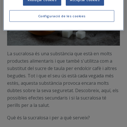
Configuració de les cookies
La sucralosa és una substància que està en molts
productes alimentaris i que també s'utilitza com a
substitut del sucre de taula per endolcir cafè i altres
begudes. Tot i que el seu ús està cada vegada més
estès, aquesta substància provoca encara molts
dubtes sobre la seva seguretat. Descobreix, aquí, els
possibles efectes secundaris i si la sucralosa té
perills per a la salut.
Què és la sucralosa i per a què serveix?