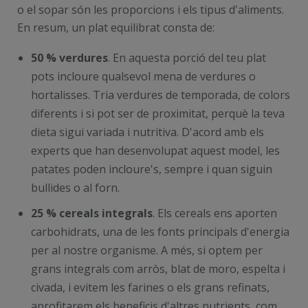
o el sopar són les proporcions i els tipus d'aliments.
En resum, un plat equilibrat consta de:
50 % verdures
. En aquesta porció del teu plat
pots incloure qualsevol mena de verdures o
hortalisses. Tria verdures de temporada, de colors
diferents i si pot ser de proximitat, perquè la teva
dieta sigui variada i nutritiva. D'acord amb els
experts que han desenvolupat aquest model, les
patates poden incloure's, sempre i quan siguin
bullides o al forn.
25 % cereals integrals
. Els cereals ens aporten
carbohidrats, una de les fonts principals d'energia
per al nostre organisme. A més, si optem per
grans integrals com arròs, blat de moro, espelta i
civada, i evitem les farines o els grans refinats,
aprofitarem els beneficis d'altres nutrients, com