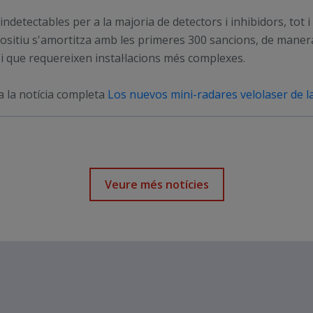
 indetectables per a la majoria de detectors i inhibidors, to
spositiu s'amortitza amb les primeres 300 sancions, de mane
i que requereixen instal·lacions més complexes.
a la notícia completa
Los nuevos mini-radares velolaser de l
Veure més notícies