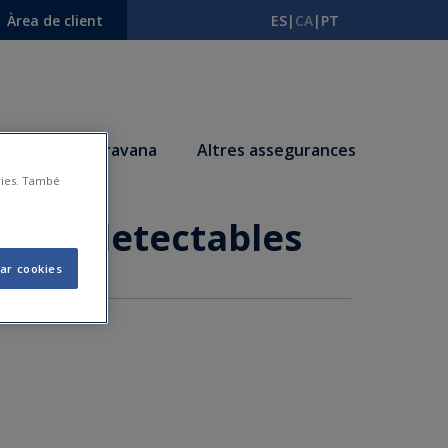
Àrea de client
ES
|
CA
|
PT
s
Autocaravana
Altres assegurances
àries. També
són indetectables
ar cookies