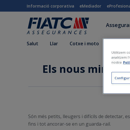
Salta al contingut principal
Informació corporativa
eMediador
eProfesion
Assegur
Salut
Llar
Cotxe i moto
Vida i a
Utilitzem co
analitzem l'
nostra
Pol
Els nous mini-ra
Configur
Són més petits, lleugers i difícils de detectar,
fins i tot ancorar-se en un guarda-rail.