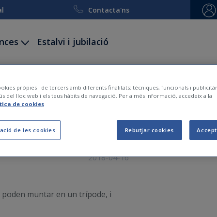
al
Contacta'ns
ances
Estalvi i jubilació
ccidents
Decessos
Viatge i esquí
Embarcacion
okies pròpies i de tercers amb diferents finalitats: tècniques, funcionals i publicit
ús del lloc web i els teus hàbits de navegació. Per a més informació, accedeix a la
ítica de cookies
dars velolaser de la DGT 
ació de les cookies
Rebutjar cookies
Accept
2018-04-16
 es poden muntar en un trípode, i