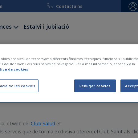
al
Contacta'ns
ances
Estalvi i jubilació
ccidents
Decessos
Viatge i esquí
Embarcacion
okies pròpies i de tercers amb diferents finalitats: tècniques, funcionals i publicit
ús del lloc web i els teus hàbits de navegació. Per a més informació, accedeix a la
va web del Club Salut FI
ítica de cookies
ació de les cookies
Rebutjar cookies
Accept
2012-02-08
la, el web del
Club Salud
et
ls serveis que de forma exclusiva ofereix el Club Salut als cli