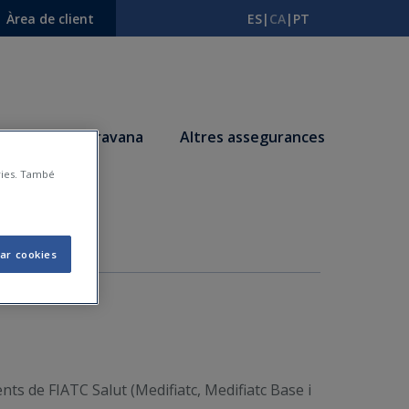
Àrea de client
ES
|
CA
|
PT
s
Autocaravana
Altres assegurances
àries. També
ATC
ar cookies
ents de FIATC Salut (Medifiatc, Medifiatc Base i