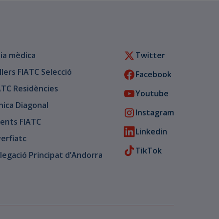
ia mèdica
Twitter
llers FIATC Selecció
Facebook
ATC Residències
Youtube
ínica Diagonal
Instagram
ents FIATC
Linkedin
verfiatc
TikTok
legació Principat d’Andorra