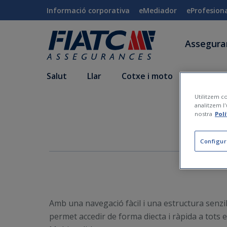
Salta al contingut principal
Informació corporativa
eMediador
eProfesion
Assegur
Salut
Llar
Cotxe i moto
Vida i a
Utilitzem co
analitzem l'
No
nostra
Pol
Configur
Amb una navegació fàcil i una estructura senzil
permet accedir de forma diecta i ràpida a tots e