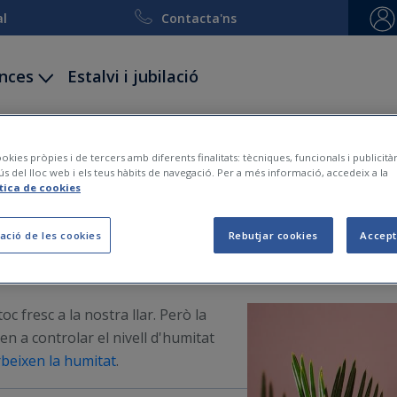
al
Contacta'ns
ances
Estalvi i jubilació
ccidents
Decessos
Viatge i esquí
Embarcacion
okies pròpies i de tercers amb diferents finalitats: tècniques, funcionals i publicit
ús del lloc web i els teus hàbits de navegació. Per a més informació, accedeix a la
ítica de cookies
ació de les cookies
Rebutjar cookies
Accept
2022-05-19
oc fresc a la nostra llar. Però la
en a controlar el nivell d'humitat
beixen la humitat
.