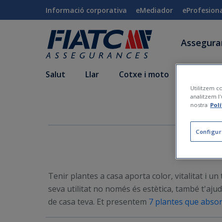
Salta al contingut principal
Informació corporativa
eMediador
eProfesion
Assegur
Salut
Llar
Cotxe i moto
Vida i a
Utilitzem co
analitzem l'
nostra
Pol
Configur
Tenir plantes a casa aporta color, vitalitat i un t
seva utilitat no només és estètica, també t'ajud
de casa teva. Et presentem
7 plantes que absor