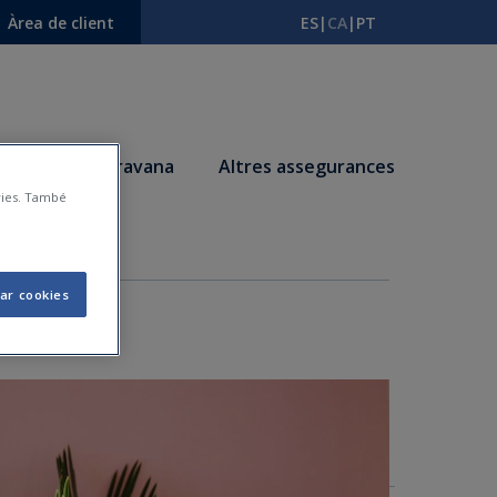
Àrea de client
ES
|
CA
|
PT
s
Autocaravana
Altres assegurances
àries. També
ar cookies