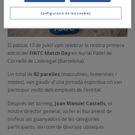
Configuració de les cookies
El passat 17 de juliol vam celebrar la nostra primera
edició del
FIATC Match Day
en Aurial Pàdel de
Cornellà de Llobregat (Barcelona).
Un total de
82 parelles
(masculines, femenines i
mixtes), van gaudir d'una jornada esportiva on van
participar molts dels empleats de l'entitat.
Després del torneig,
Joan Manuel Castells
, el
nostre director general, va fer el lliurament de
trofeus als guanyadors de les categories
participants, així com de diversos obsequis.