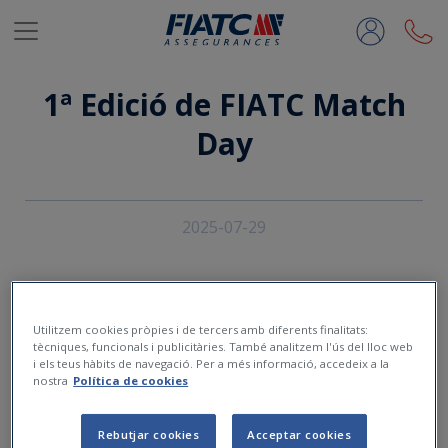
Salta al contingut principal
1ª Edició de FIATC Match
Day
2025-07-29
Utilitzem cookies pròpies i de tercers amb diferents finalitats:
tècniques, funcionals i publicitàries. També analitzem l'ús del lloc web
i els teus hàbits de navegació. Per a més informació, accedeix a la
nostra
Política de cookies
Rebutjar cookies
Acceptar cookies