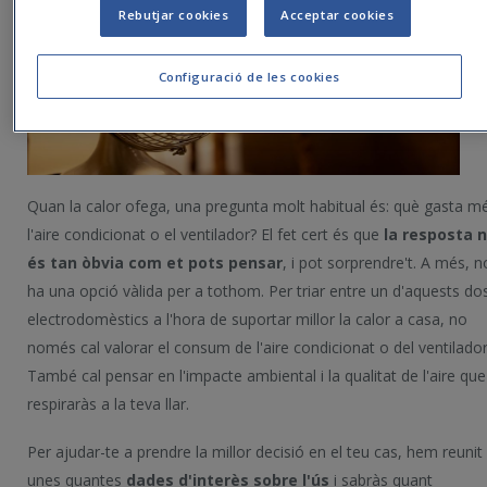
Rebutjar cookies
Acceptar cookies
Configuració de les cookies
Quan la calor ofega, una pregunta molt habitual és: què gasta m
l'aire condicionat o el ventilador? El fet cert és que
la resposta 
és tan òbvia com et pots pensar
, i pot sorprendre't. A més, n
ha una opció vàlida per a tothom. Per triar entre un d'aquests do
electrodomèstics a l'hora de suportar millor la calor a casa, no
només cal valorar el consum de l'aire condicionat o del ventilador
També cal pensar en l'impacte ambiental i la qualitat de l'aire que
respiraràs a la teva llar.
Per ajudar-te a prendre la millor decisió en el teu cas, hem reunit
unes quantes
dades d'interès sobre l'ús
i sabràs quant