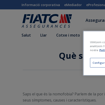
Salta al contingut principal
Informació corporativa
eMediador
eProfesion
Assegur
Salut
Llar
Cotxe i moto
Vida i a
Utilitzem co
analitzem l'
nostra
Pol
Què signifi
Configur
Saps el que és la nomofobia? Parlem de la por ir
seus símptomes, causes i característiques.