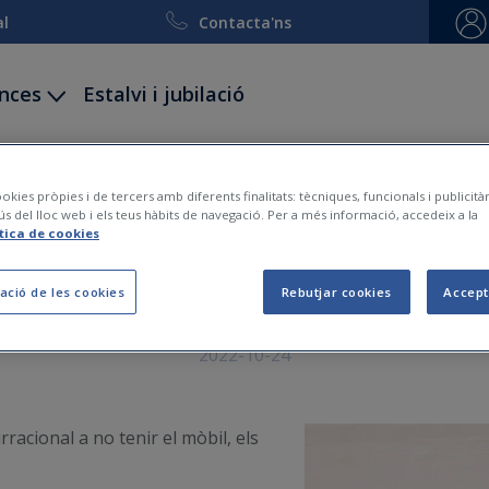
al
Contacta'ns
ances
Estalvi i jubilació
ccidents
Decessos
Viatge i esquí
Embarcacion
okies pròpies i de tercers amb diferents finalitats: tècniques, funcionals i publicit
ús del lloc web i els teus hàbits de navegació. Per a més informació, accedeix a la
ítica de cookies
ca nomofobia i com sé si
ació de les cookies
Rebutjar cookies
Accept
2022-10-24
racional a no tenir el mòbil, els