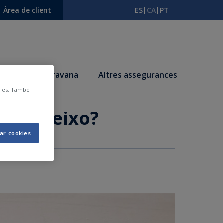
Àrea de client
ES
|
CA
|
PT
s
Autocaravana
Altres assegurances
àries. També
 la pateixo?
ar cookies