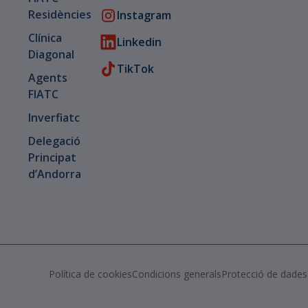
Residències
Instagram
Clínica
Linkedin
Diagonal
TikTok
Agents
FIATC
Inverfiatc
Delegació
Principat
d’Andorra
Política de cookies
Condicions generals
Protecció de dades