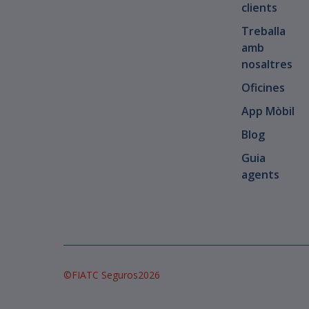
clients
Treballa
amb
nosaltres
Oficines
App Mòbil
Blog
Guia
agents
©
FIATC Seguros
2026