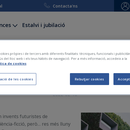
al
Contacta'ns
ances
Estalvi i jubilació
ccidents
Decessos
Viatge i esquí
Embarcacion
okies pròpies i de tercers amb diferents finalitats: tècniques, funcionals i publicit
ús del lloc web i els teus hàbits de navegació. Per a més informació, accedeix a la
ítica de cookies
è és una ciutat sostenib
ació de les cookies
Rebutjar cookies
Accept
2022-02-16
 invents futuristes de
ciència-ficció, però… res més lluny