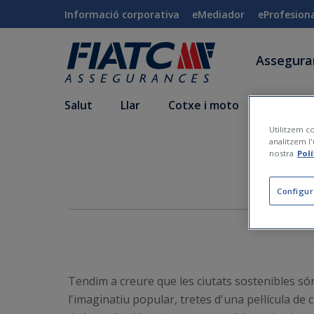
Salta al contingut principal
Informació corporativa
eMediador
eProfesion
Assegur
Salut
Llar
Cotxe i moto
Vida i a
Utilitzem co
analitzem l'
nostra
Pol
Qu
Configur
Tendim a creure que les ciutats sostenibles són
l'imaginatiu popular, tretes d'una pel·lícula de 