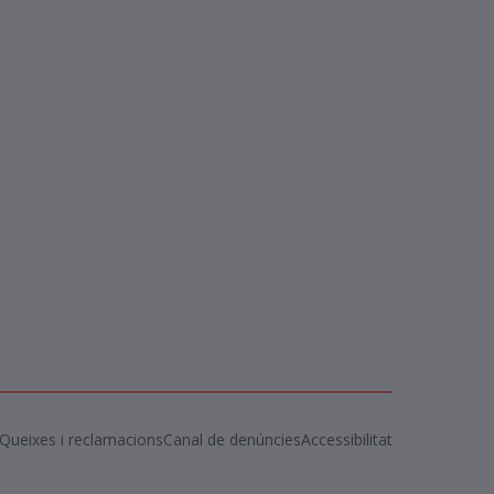
Queixes i reclamacions
Canal de denúncies
Accessibilitat