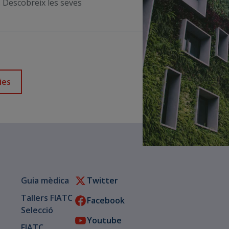
n. Descobreix les seves
ies
Guia mèdica
Twitter
Tallers FIATC
Facebook
Selecció
Youtube
FIATC