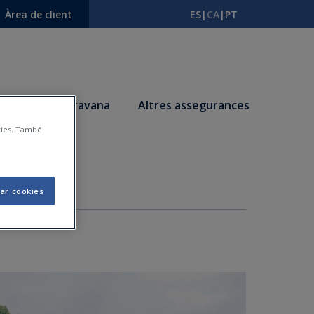
Àrea de client
ES
|
CA
|
PT
s
Autocaravana
Altres assegurances
àries. També
le?
ar cookies