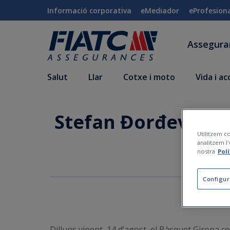
Salta al contingut principal
Informació corporativa
eMediador
eProfesion
Assegur
Salut
Llar
Cotxe i moto
Vida i a
Stefan Đorđević i 
Utilitzem co
analitzem l'
nostra
Pol
Configur
Dilluns vinent, 14 d’agost, el Bàsquet Girona