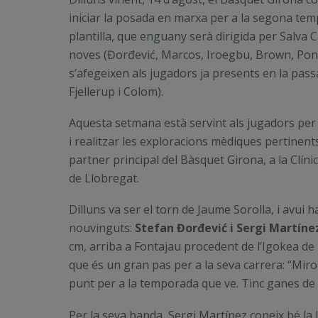
iniciar la posada en marxa per a la segona temp
plantilla, que enguany serà dirigida per Salv
noves (Đorđević, Marcos, Iroegbu, Brown, Pons
s’afegeixen als jugadors ja presents en la pass
Fjellerup i Colom).
Aquesta setmana està servint als jugadors per a
i realitzar les exploracions mèdiques pertinent
partner principal del Bàsquet Girona, a la Clín
de Llobregat.
Dilluns va ser el torn de Jaume Sorolla, i avui h
nouvinguts:
Stefan Đorđević i Sergi Martíne
cm, arriba a Fontajau procedent de l’Igokea de 
que és un gran pas per a la seva carrera:
“
Miro 
punt per a la temporada que ve. Tinc ganes de co
Per la seva banda, Sergi Martínez coneix bé la l