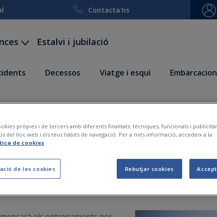
al
Contacta'ns
ances
Estalvi i jubilació
ccidents
Decessos
Viatge i esquí
Embarcacion
Sergi Martínez, passen la
okies pròpies i de tercers amb diferents finalitats: tècniques, funcionals i publicit
FIATC a Clínica Diagonal
ús del lloc web i els teus hàbits de navegació. Per a més informació, accedeix a la
ítica de cookies
ació de les cookies
Rebutjar cookies
Accept
2023-08-10
 començarà els entrenaments per