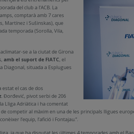
orada del club a l’ACB. La
a Camps, comptarà amb 7 cares
, Martínez i Sušinskas), que
ada temporada (Sorolla, Vila,
climatar-se a la ciutat de Girona
s,
amb el suport de FIATC
, el
ica Diagonal, situada a Esplugues
a estat el cas de dos
z
. Đorđević, pivot serbi de 206
la Lliga Adriàtica i ha comentat
de competir al màxim en una de les principals lligues europe
nèixer l’equip, l’afició i Fontajau.
”.
liga, ja que ha disputat les últimes 4 temporades amb el Barç