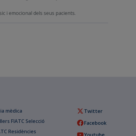
ísic i emocional dels seus pacients.
ia mèdica
Twitter
llers FIATC Selecció
Facebook
ATC Residències
Youtube