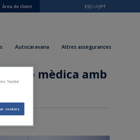
Àrea de client
ES
|
CA
|
PT
s
Autocaravana
Altres assegurances
 revisió mèdica amb
àries. També
ar cookies