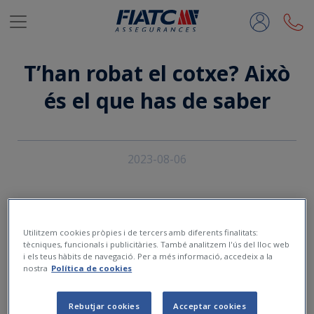
Salta al contingut principal
T’han robat el cotxe? Això
és el que has de saber
2023-08-06
Utilitzem cookies pròpies i de tercers amb diferents finalitats:
tècniques, funcionals i publicitàries. També analitzem l'ús del lloc web
i els teus hàbits de navegació. Per a més informació, accedeix a la
nostra
Política de cookies
Rebutjar cookies
Acceptar cookies