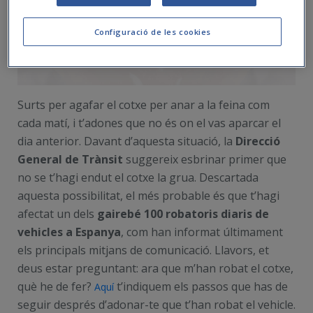
Configuració de les cookies
Surts per agafar el cotxe per anar a la feina com
cada matí, i t’adones que no és on el vas aparcar el
dia anterior. Davant d’aquesta situació, la
Direcció
General de Trànsit
suggereix esbrinar primer que
no se t’hagi endut el cotxe la grua. Descartada
aquesta possibilitat, el més probable és que t’hagi
afectat un dels
gairebé 100 robatoris diaris de
vehicles a Espanya
, com han informat últimament
els principals mitjans de comunicació. Llavors, et
deus estar preguntant: ara que m’han robat el cotxe,
què he de fer?
t’indiquem els passos que has de
Aquí
seguir després d’adonar-te que t’han robat el vehicle.