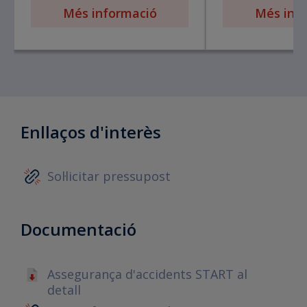
Més informació
Més inf
Enllaços d'interès
Sol·licitar pressupost
Documentació
Assegurança d'accidents START al
detall