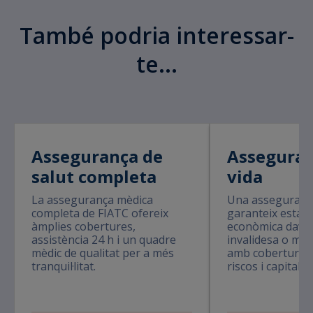
També podria interessar-
te...
Assegurança de
Asseguran
salut completa
vida
La assegurança mèdica
Una assegurança
completa de FIATC ofereix
garanteix estabil
àmplies cobertures,
econòmica davan
assistència 24 h i un quadre
invalidesa o mal
mèdic de qualitat per a més
amb cobertures 
tranquil·litat.
riscos i capital 