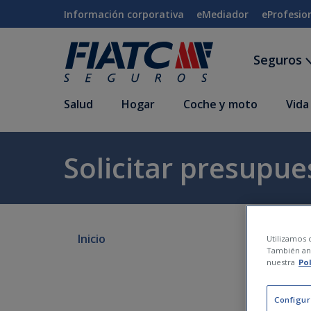
Saltar al contenido principal
Información corporativa
eMediador
eProfesio
Seguros
Salud
Hogar
Coche y moto
Vida
Solicitar presupue
Inicio
Utilizamos c
También ana
nuestra
Po
Configur