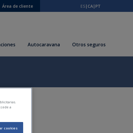
Área de cliente
ES
|
CA
|
PT
ciones
Autocaravana
Otros seguros
licitarias.
ccede a
ar cookies