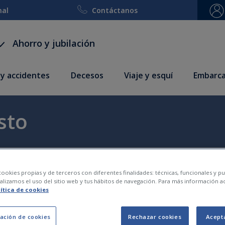
nal
Contáctanos
Ahorro y jubilación
 y accidentes
Decesos
Viaje y esquí
Embarca
sto
ookies propias y de terceros con diferentes finalidades: técnicas, funcionales y pub
lizamos el uso del sitio web y tus hábitos de navegación. Para más información a
lítica de cookies
ación de cookies
Rechazar cookies
Acept