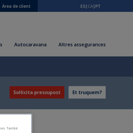
Àrea de client
ES
|
CA
|
PT
s
Autocaravana
Altres assegurances
Sol·licita pressupost
Et truquem?
àries. També