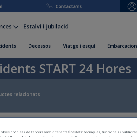
al
Contacta'ns
ances
Estalvi i jubilació
ccidents
Decessos
Viatge i esquí
Embarcacion
idents START 24 Hores
ctes relacionats
de Accidentes START
okies pròpies i de tercers amb diferents finalitats: tècniques, funcionals i publicit