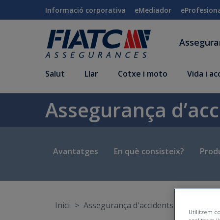
Salta al contingut principal
Informació corporativa
eMediador
eProfesion
Assegur
Salut
Llar
Cotxe i moto
Vida i a
Assegurança d’acc
Avantatges
En què consisteix?
Produ
Inici
Assegurança d'accidents
Seguro 
Utilitzem co