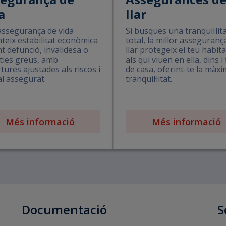
a
llar
ssegurança de vida
Si busques una tranquil·lit
teix estabilitat econòmica
total, la millor asseguranç
t defunció, invalidesa o
llar protegeix el teu habita
ties greus, amb
als qui viuen en ella, dins i
tures ajustades als riscos i
de casa, oferint-te la màx
al assegurat.
tranquil·litat.
Més informació
Més informació
Documentació
S