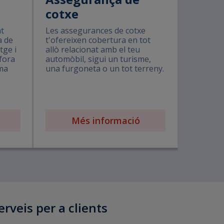
cotxe
at
Les assegurances de cotxe
a de
t'ofereixen cobertura en tot
tge i
allò relacionat amb el teu
 fora
automòbil, sigui un turisme,
ima
una furgoneta o un tot terreny.
Més informació
erveis per a clients