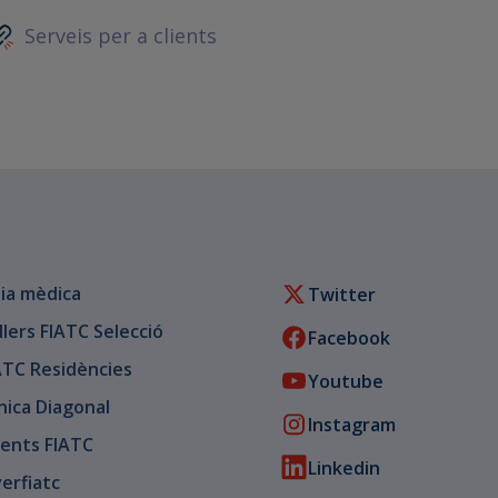
Serveis per a clients
ia mèdica
Twitter
llers FIATC Selecció
Facebook
ATC Residències
Youtube
ínica Diagonal
Instagram
ents FIATC
Linkedin
verfiatc