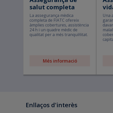
salut completa
vid
La assegurança mèdica
Una a
completa de FIATC ofereix
garan
àmplies cobertures, assistència
davan
24 h i un quadre mèdic de
malal
qualitat per a més tranquil·litat.
cober
capit
Més informació
Enllaços d'interès