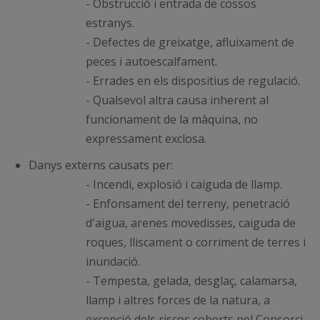
- Obstrucció i entrada de cossos
estranys.
- Defectes de greixatge, afluixament de
peces i autoescalfament.
- Errades en els dispositius de regulació.
- Qualsevol altra causa inherent al
funcionament de la màquina, no
expressament exclosa.
Danys externs causats per:
- Incendi, explosió i caiguda de llamp.
- Enfonsament del terreny, penetració
d'aigua, arenes movedisses, caiguda de
roques, lliscament o corriment de terres i
inundació.
- Tempesta, gelada, desglaç, calamarsa,
llamp i altres forces de la natura, a
excepció dels riscos coberts pel Consorci