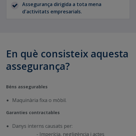
Assegurança dirigida a tota mena
expressament en la pòlissa, i cobertures
d'activitats empresarials.
addicionals relacionades amb els béns
assegurats, tant de danys com de
despeses.
En què consisteix aquesta
assegurança?
Béns assegurables
Maquinària fixa o mòbil.
Garanties contractables
Danys interns causats per:
- Imperícia, negligència i actes