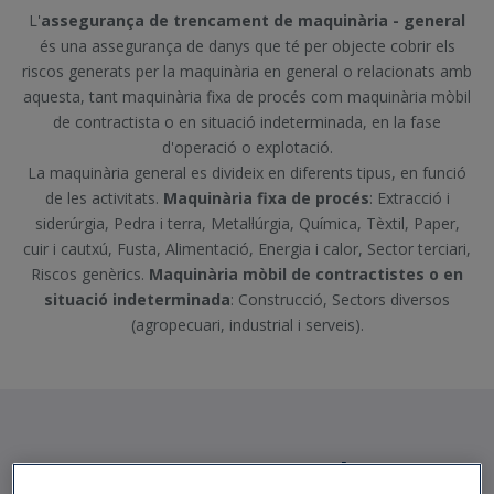
L'
assegurança de trencament de maquinària - general
és una assegurança de danys que té per objecte cobrir els
riscos generats per la maquinària en general o relacionats amb
aquesta, tant maquinària fixa de procés com maquinària mòbil
de contractista o en situació indeterminada, en la fase
d'operació o explotació.
La maquinària general es divideix en diferents tipus, en funció
de les activitats.
Maquinària fixa de procés
: Extracció i
siderúrgia, Pedra i terra, Metal·lúrgia, Química, Tèxtil, Paper,
cuir i cautxú, Fusta, Alimentació, Energia i calor, Sector terciari,
Riscos genèrics.
Maquinària mòbil de contractistes o en
situació indeterminada
: Construcció, Sectors diversos
(agropecuari, industrial i serveis).
Avantatges de