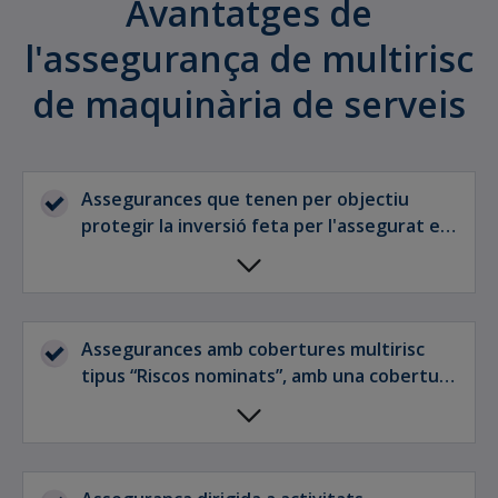
Avantatges de
l'assegurança de multirisc
de maquinària de serveis
Assegurances que tenen per objectiu
protegir la inversió feta per l'assegurat en
maquinària mòbil de serveis en la fase
d'operació o explotació.
Assegurances amb cobertures multirisc
tipus “Riscos nominats”, amb una cobertura
bàsica d'incendis i complementaris i
cobertures addicionals de danys
relacionades amb els béns assegurats que
s'ajusten a les necessitats de l'assegurat