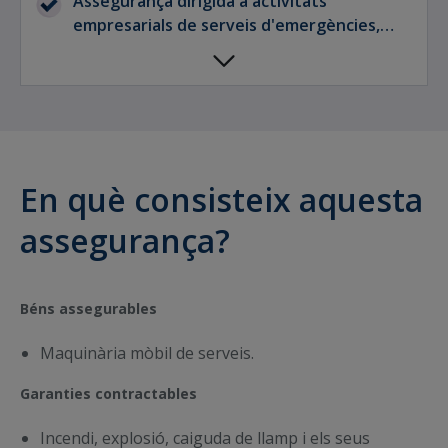
Assegurança dirigida a activitats
amb una relació de prima i garanties molt
empresarials de serveis d'emergències,
competitiva.
serveis de manteniment i neteja de vies
públiques, serveis de transport de
carretera, serveis esportius, etc.
En què consisteix aquesta
assegurança?
Béns assegurables
Maquinària mòbil de serveis.
Garanties contractables
Incendi, explosió, caiguda de llamp i els seus