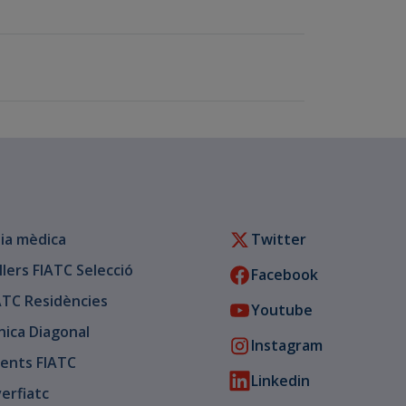
ia mèdica
Twitter
llers FIATC Selecció
Facebook
ATC Residències
Youtube
ínica Diagonal
Instagram
ents FIATC
Linkedin
verfiatc