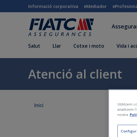
Salta al contingut principal
Informació corporativa
eMediador
eProfesion
Assegur
Salut
Llar
Cotxe i moto
Vida i a
Atenció al client
Utilitzem co
Inici
analitzem l'
nostra
Pol
Configur