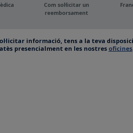
èdica
Com sol·licitar un
Fran
reemborsament
ol·licitar informació, tens a la teva disposi
atès presencialment en les nostres
oficines