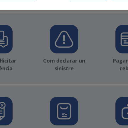
Gestions de tramitació ràpida i directa
licitar
Com declarar un
Paga
ència
sinistre
re