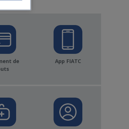
ment de
App FIATC
buts