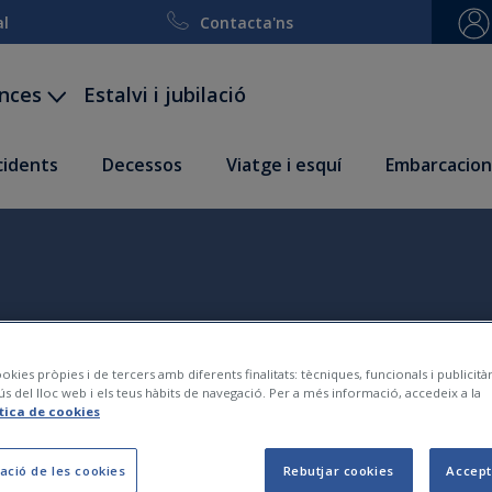
al
Contacta'ns
ances
Estalvi i jubilació
ccidents
Decessos
Viatge i esquí
Embarcacion
okies pròpies i de tercers amb diferents finalitats: tècniques, funcionals i publicit
ús del lloc web i els teus hàbits de navegació. Per a més informació, accedeix a la
ítica de cookies
ació de les cookies
Rebutjar cookies
Accept