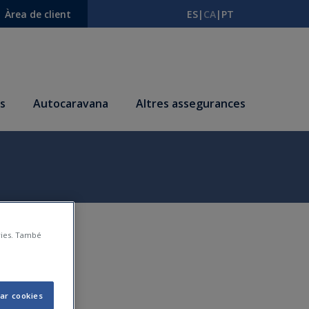
Àrea de client
ES
|
CA
|
PT
s
Autocaravana
Altres assegurances
àries. També
ar cookies