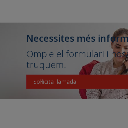
Necessites més inform
Omple el formulari i nosa
truquem.
Sol·licita llamada