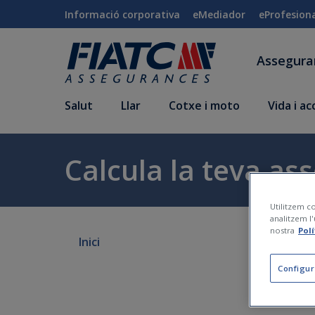
Salta al contingut principal
Informació corporativa
eMediador
eProfesion
Assegur
Salut
Llar
Cotxe i moto
Vida i a
Calcula la teva as
Utilitzem co
analitzem l'
nostra
Pol
Inici
Configur