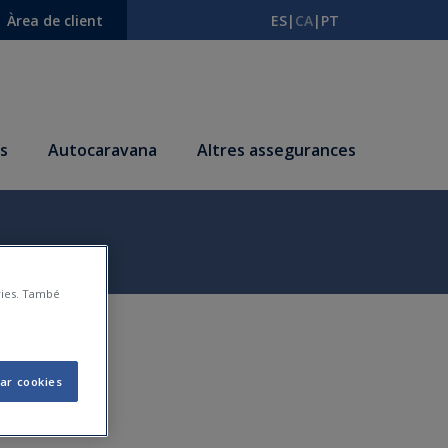
Àrea de client
ES
|
CA
|
PT
s
Autocaravana
Altres assegurances
àries. També
ar cookies