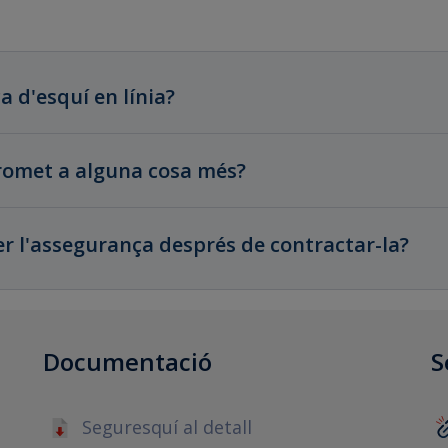
 d'esquí en línia?
romet a alguna cosa més?
er l'assegurança després de contractar-la?
Documentació
S
Seguresquí al detall