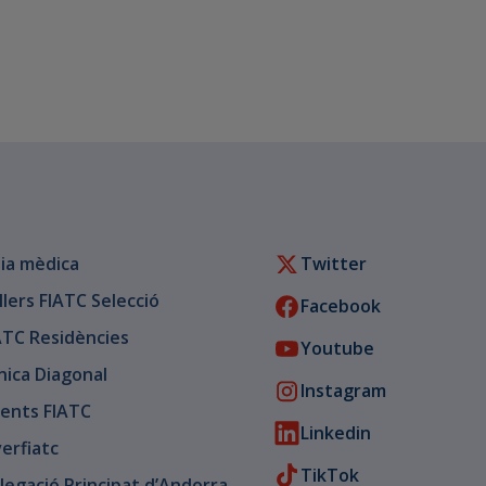
ia mèdica
Twitter
llers FIATC Selecció
Facebook
ATC Residències
Youtube
ínica Diagonal
Instagram
ents FIATC
Linkedin
verfiatc
TikTok
legació Principat d’Andorra