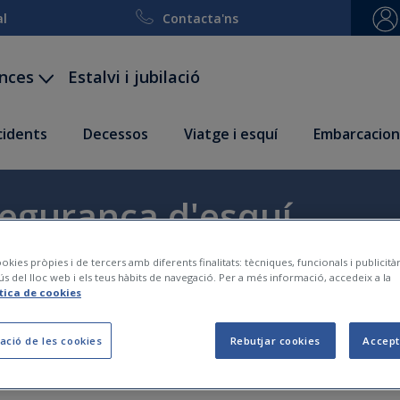
al
Contacta'ns
ances
Estalvi i jubilació
ccidents
Decessos
Viatge i esquí
Embarcacion
segurança d'esquí
okies pròpies i de tercers amb diferents finalitats: tècniques, funcionals i publicit
ús del lloc web i els teus hàbits de navegació. Per a més informació, accedeix a la
ítica de cookies
ació de les cookies
Rebutjar cookies
Accept
Calcula la teva assegurança en menys de 2 minuts