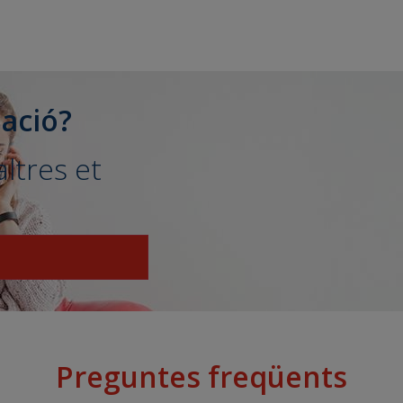
ació?
ltres et
Preguntes freqüents