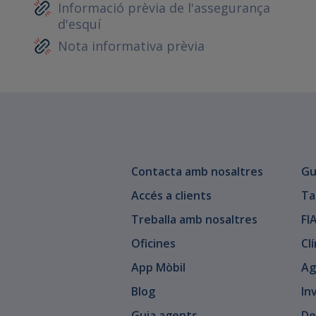
Informació prèvia de l'assegurança
d'esquí
Nota informativa prèvia
Contacta amb nosaltres
Gu
Accés a clients
Ta
Treballa amb nosaltres
FI
Oficines
Cl
App Mòbil
Ag
Blog
In
Guia agents
De