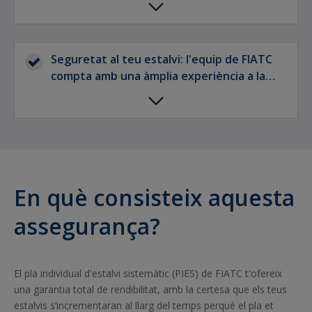
forma de renda vitalícia o mitjançant un sol
cobrament del capital.
Seguretat al teu estalvi: l'equip de FIATC
compta amb una àmplia experiència a la
gestió d'estalvi que fa que la teva inversió
estigui en bones mans.
En què consisteix aquesta
assegurança?
El pla individual d'estalvi sistemàtic (PIES) de FIATC t'ofereix
una garantia total de rendibilitat, amb la certesa que els teus
estalvis s’incrementaran al llarg del temps perquè el pla et