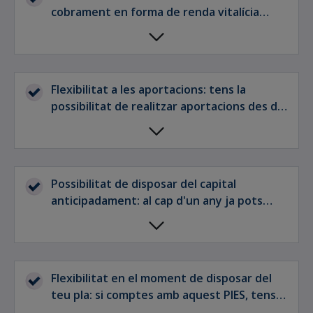
cobrament en forma de renda vitalícia
transcorreguts 5 anys, obtens interessants
beneficis fiscals.
Flexibilitat a les aportacions: tens la
possibilitat de realitzar aportacions des de
300 € a l'any i triar entre diverses opcions
de periodicitat.
Possibilitat de disposar del capital
anticipadament: al cap d'un any ja pots
rescatar els teus diners, si ho desitges.
Flexibilitat en el moment de disposar del
teu pla: si comptes amb aquest PIES, tens
l'opció de recuperar els teus diners en