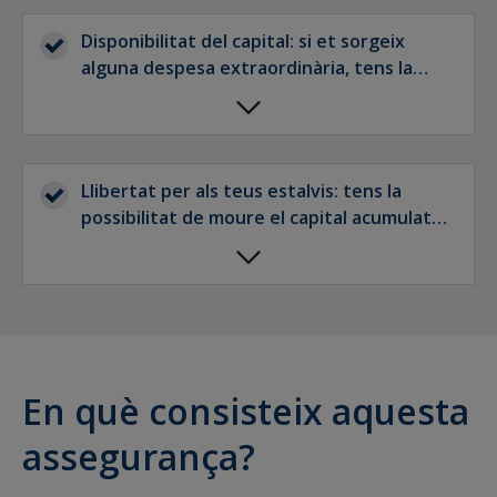
Disponibilitat del capital: si et sorgeix
alguna despesa extraordinària, tens la
possibilitat de cobrar al cap del segon any
(sense exempció fiscal).
Llibertat per als teus estalvis: tens la
possibilitat de moure el capital acumulat
entre els SIALP o CIALP de diferents
entitats mantenint l'avantatge fiscal.
En què consisteix aquesta
assegurança?