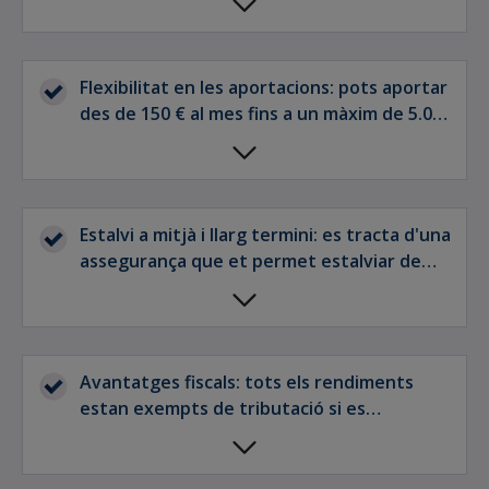
tipus d'interès segur.
Flexibilitat en les aportacions: pots aportar
des de 150 € al mes fins a un màxim de 5.000
€ per persona i any.
Estalvi a mitjà i llarg termini: es tracta d'una
assegurança que et permet estalviar de
manera planificada i et permet rescatar el
capital en 5 anys sense cap penalització.
Avantatges fiscals: tots els rendiments
estan exempts de tributació si es
compleixen les condicions dels SIALP.