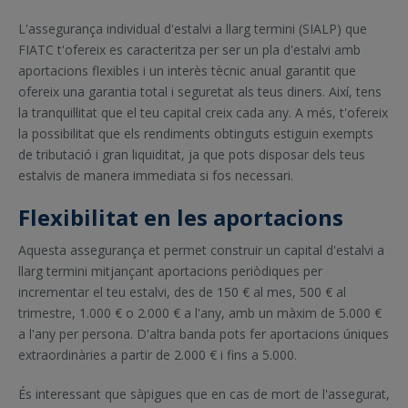
L'assegurança individual d'estalvi a llarg termini (SIALP) que
FIATC t'ofereix es caracteritza per ser un pla d'estalvi amb
aportacions flexibles i un interès tècnic anual garantit que
ofereix una garantia total i seguretat als teus diners. Així, tens
la tranquil·litat que el teu capital creix cada any. A més, t'ofereix
la possibilitat que els rendiments obtinguts estiguin exempts
de tributació i gran liquiditat, ja que pots disposar dels teus
estalvis de manera immediata si fos necessari.
Flexibilitat en les aportacions
Aquesta assegurança et permet construir un capital d'estalvi a
llarg termini mitjançant aportacions periòdiques per
incrementar el teu estalvi, des de 150 € al mes, 500 € al
trimestre, 1.000 € o 2.000 € a l'any, amb un màxim de 5.000 €
a l'any per persona. D'altra banda pots fer aportacions úniques
extraordinàries a partir de 2.000 € i fins a 5.000.
És interessant que sàpigues que en cas de mort de l'assegurat,