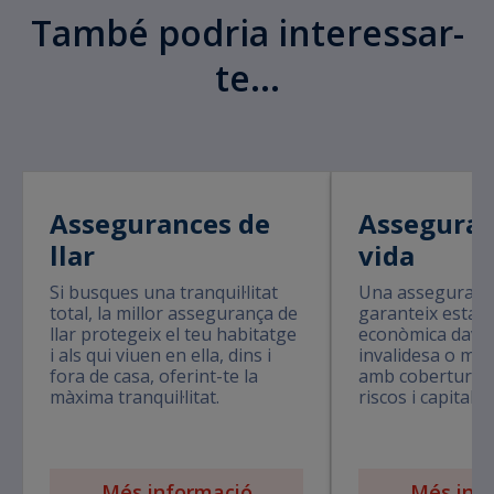
També podria interessar-
te...
Assegurances de
Asseguran
llar
vida
Si busques una tranquil·litat
Una assegurança
total, la millor assegurança de
garanteix estabil
llar protegeix el teu habitatge
econòmica davan
i als qui viuen en ella, dins i
invalidesa o mal
fora de casa, oferint-te la
amb cobertures 
màxima tranquil·litat.
riscos i capital 
Més informació
Més inf