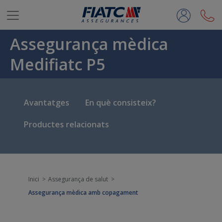
Salta al contingut principal
Assegurança mèdica
Medifiatc P5
Avantatges
En què consisteix?
Productes relacionats
Inici
Assegurança de salut
Assegurança mèdica amb copagament