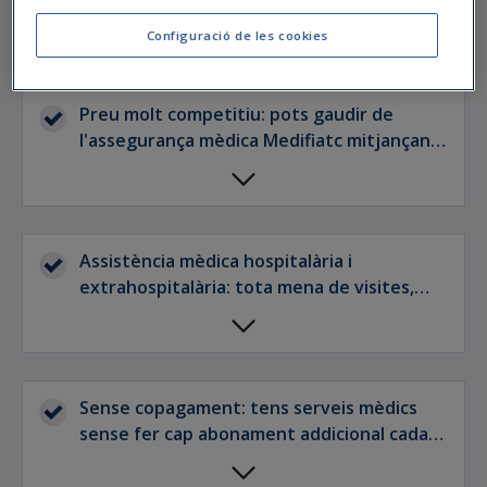
els millors professionals sanitaris i l'última
Configuració de les cookies
tecnologia per oferir-te un servei únic.
Preu molt competitiu: pots gaudir de
l'assegurança mèdica Medifiatc mitjançant
còmodes quotes, triant la forma de
pagament que millor s'adapti a la teva vida.
Assistència mèdica hospitalària i
extrahospitalària: tota mena de visites,
proves, intervencions i tractaments.
Sense copagament: tens serveis mèdics
sense fer cap abonament addicional cada
vegada que facis ús dels mateixos a través
de la Clínica Diagonal i els seus centres