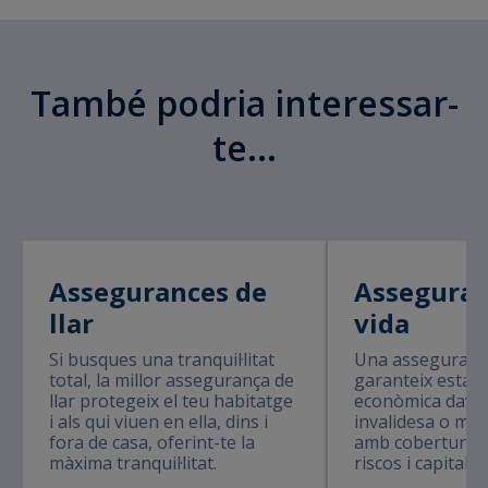
També podria interessar-
te...
Assegurances de
Asseguran
llar
vida
Si busques una tranquil·litat
Una assegurança
total, la millor assegurança de
garanteix estabil
llar protegeix el teu habitatge
econòmica davan
i als qui viuen en ella, dins i
invalidesa o mal
fora de casa, oferint-te la
amb cobertures 
màxima tranquil·litat.
riscos i capital 