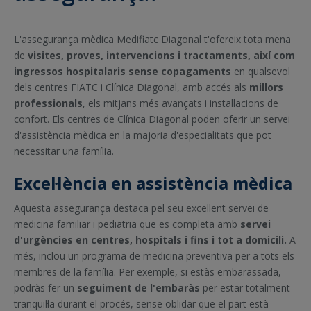
L'assegurança mèdica Medifiatc Diagonal t'ofereix tota mena
de
visites, proves, intervencions i tractaments, així com
ingressos hospitalaris sense copagaments
en qualsevol
dels centres FIATC i Clínica Diagonal, amb accés als
millors
professionals
, els mitjans més avançats i instal·lacions de
confort. Els centres de Clínica Diagonal poden oferir un servei
d'assistència mèdica en la majoria d'especialitats que pot
necessitar una família.
Excel·lència en assistència mèdica
Aquesta assegurança destaca pel seu excel·lent servei de
medicina familiar i pediatria que es completa amb
servei
d'urgències en centres, hospitals i fins i tot a domicili.
A
més, inclou un programa de medicina preventiva per a tots els
membres de la família. Per exemple, si estàs embarassada,
podràs fer un
seguiment de l'embaràs
per estar totalment
tranquil·la durant el procés, sense oblidar que el part està