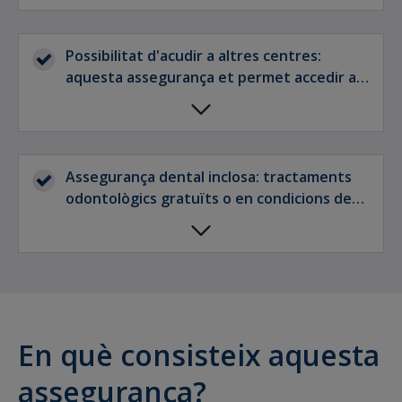
mèdics.
Possibilitat d'acudir a altres centres:
aquesta assegurança et permet accedir a
més facultatius de la guia mèdica de FIATC
en la modalitat de copagament.
Assegurança dental inclosa: tractaments
odontològics gratuïts o en condicions de
preu avantatjosos.
En què consisteix aquesta
assegurança?