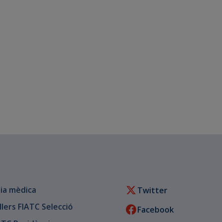
ia mèdica
Twitter
llers FIATC Selecció
Facebook