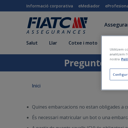
Salta al contingut principal
Informació corporativa
eMediador
eProfesion
Assegur
Salut
Llar
Cotxe i moto
Vida i a
Utilitzem co
analitzem l'
Preguntes i re
nostra
Pol
Configur
Inici
Quines embarcacions no estan obligades a c
És necessari matricular un bot o una embarc