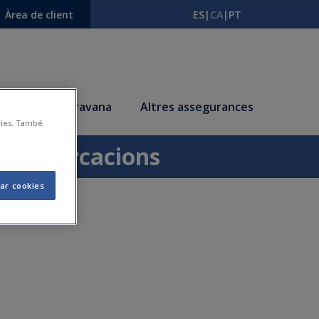
Àrea de client
ES
|
CA
|
PT
s
Autocaravana
Altres assegurances
àries. També
 d'Embarcacions
ar cookies