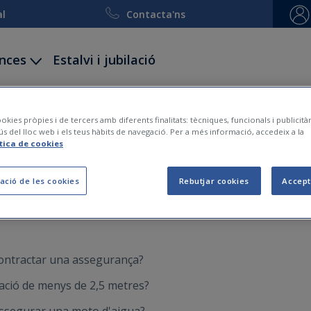
al
Contacta'ns
ances
Estalvi i jubilació
ccidents
Decessos
Viatge i esquí
Embarcacion
okies pròpies i de tercers amb diferents finalitats: tècniques, funcionals i publicit
ús del lloc web i els teus hàbits de navegació. Per a més informació, accedeix a la
spostes de les Assegurances
ítica de cookies
ació de les cookies
Rebutjar cookies
Accept
ontractar una assegurança?
ació de menys de 2,5 metres?