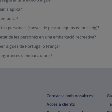
 assegurar una moto d'aigua?
an s'aplica?
 temporal?
tes personals (canyes de pescar, equips de busseig)?
uretat de les persones en una embarcació recreativa?
er aigües de Portugal o França?
ssegurances d'embarcacions?
Contacta amb nosaltres
Gu
Accés a clients
Ta