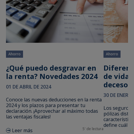
Ahorro
Ahorro
¿Qué puedo desgravar en
Diferenc
la renta? Novedades 2024
de vida 
decesos
01 DE ABRIL DE 2024
30 DE ENERO 
Conoce las nuevas deducciones en la renta
2024 y los plazos para presentar tu
Los seguros d
declaración. ¡Aprovechar al máximo todas
pólizas disti
las ventajas fiscales!
característic
define cuál es
5' de lectura
Leer más