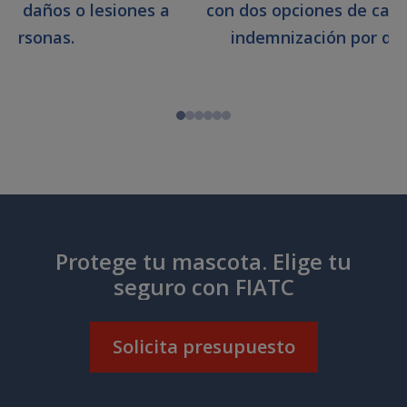
se daños o lesiones a
con dos opciones de capit
personas.
indemnización por dañ
Protege tu mascota. Elige tu
seguro con FIATC
Solicita presupuesto