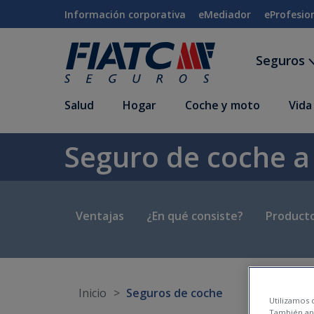
Saltar al contenido principal
Información corporativa
eMediador
eProfesio
Seguros
Salud
Hogar
Coche y moto
Vida
Seguro de coche a
Ventajas
¿En qué consiste?
Producto
Inicio
Seguros de coche
Utilizamos c
También ana