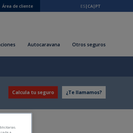
Área de cliente
ES
|
CA
|
PT
ciones
Autocaravana
Otros seguros
Calcula tu seguro
¿Te llamamos?
licitarias.
ccede a