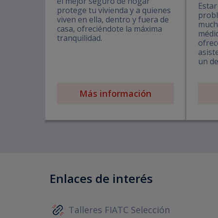
el mejor seguro de hogar
Estar
protege tu vivienda y a quienes
probl
viven en ella, dentro y fuera de
mucha
casa, ofreciéndote la máxima
médi
tranquilidad.
ofrec
asist
un de
Más información
Enlaces de interés
Talleres FIATC Selección