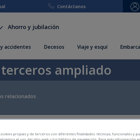
nal
Contáctanos
Ahorro y jubilación
 y accidentes
Decesos
Viaje y esquí
Embarca
 terceros ampliado
s relacionados
ookies propias y de terceros con diferentes finalidades: técnicas, funcionales y pub
lizamos el uso del sitio web y tus hábitos de navegación. Para más información a