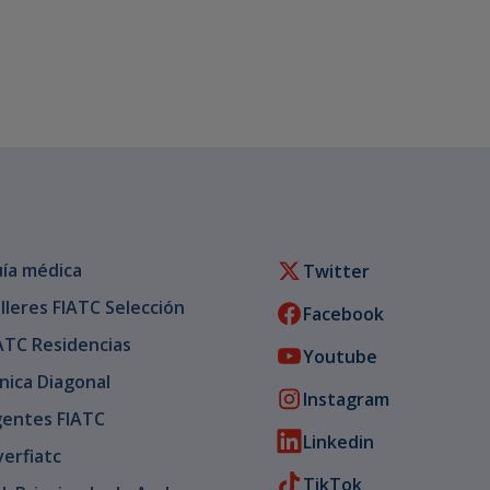
ía médica
Twitter
lleres FIATC Selección
Facebook
ATC Residencias
Youtube
ínica Diagonal
Instagram
entes FIATC
Linkedin
verfiatc
TikTok