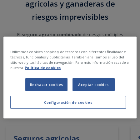
agrícolas y ganaderas de
riesgos imprevisibles
El
seguro agrario combinado
de riesgos múltiples
tiene por objeto dar cobertura de los daños
ocasionados a las
producciones agrícolas,
Utilizamos cookies propias y de terceros con diferentes finalidades:
ganaderas, acuícolas y forestales
, como
técnicas, funcionales y publicitarias. También analizamos el uso del
sitio web y tus hábitos de navegación. Para más información accede a
consecuencia de variaciones anormales de agentes
nuestra
Política de cookies
naturales, enfermedades que afectan a los animales y
que implican la muerte, sacrificio obligatorio y la pérdida
de la función específica del animal e incendios
Rechazar cookies
Aceptar cookies
forestales.
Configuración de cookies
Seguros agrícolas