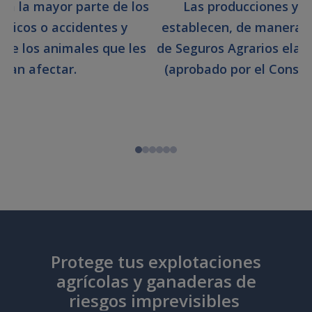
ra la mayor parte de los
Las producciones y c
máticos o accidentes y
establecen, de manera a
de los animales que les
de Seguros Agrarios ela
dan afectar.
(aprobado por el Consejo
Protege tus explotaciones
agrícolas y ganaderas de
riesgos imprevisibles