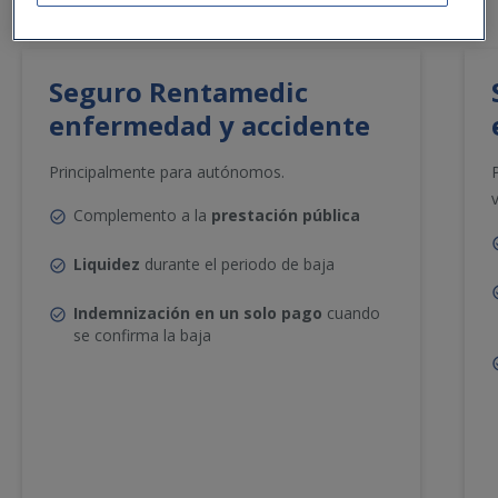
Seguro Rentamedic
enfermedad y accidente
Principalmente para autónomos.
Complemento a la
prestación pública
Liquidez
durante el periodo de baja
Indemnización en un solo pago
cuando
se confirma la baja