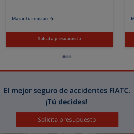
Más información
M
Solicita presupuesto
El mejor seguro de accidentes FIATC.
¡Tú decides!
Solicita presupuesto