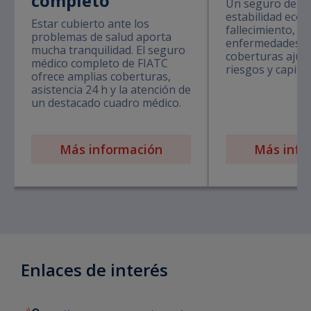
completo
Un seguro de vi
estabilidad eco
Estar cubierto ante los
fallecimiento, in
problemas de salud aporta
enfermedades g
mucha tranquilidad. El seguro
coberturas ajust
médico completo de FIATC
riesgos y capita
ofrece amplias coberturas,
asistencia 24 h y la atención de
un destacado cuadro médico.
Más información
Más info
Enlaces de interés