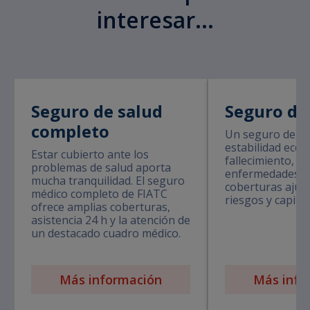
interesar...
Seguro de salud
Seguro de
completo
Un seguro de vi
estabilidad eco
Estar cubierto ante los
fallecimiento, in
problemas de salud aporta
enfermedades g
mucha tranquilidad. El seguro
coberturas ajust
médico completo de FIATC
riesgos y capita
ofrece amplias coberturas,
asistencia 24 h y la atención de
un destacado cuadro médico.
Más información
Más info