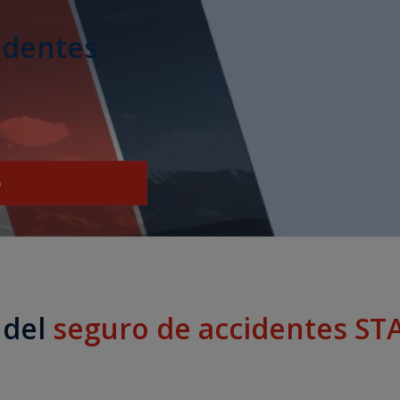
identes
o
 del
seguro de accidentes ST