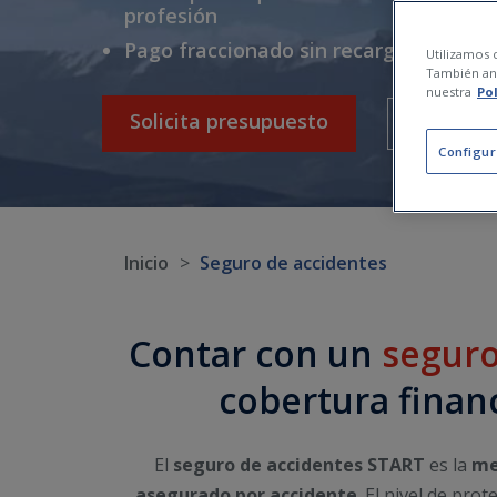
profesión
Pago fraccionado sin recargos
Utilizamos c
También ana
nuestra
Po
Solicita presupuesto
¿Te lla
Configur
Inicio
Seguro de accidentes
Contar con un
seguro
cobertura finan
El
seguro de accidentes START
es la
me
asegurado por accidente
. El nivel de pr