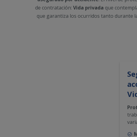
de contratación:
Vida privada
que contempla 
que garantiza los ocurridos tanto durante la
Se
ac
Vi
Pro
trab
vari
M