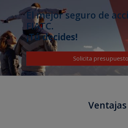
El mejor seguro de acc
FIATC.
¡Tú decides!
Solicita presupuest
Ventajas