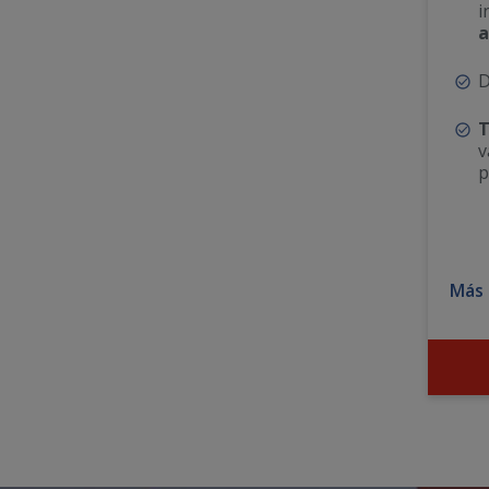
i
a
T
v
p
Más 