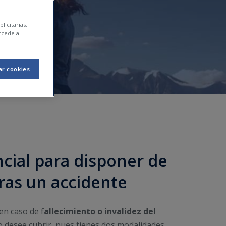
licitarias.
ccede a
ar cookies
cial para disponer de
ras un accidente
 en caso de f
allecimiento o invalidez del
do desee cubrir, pues tienes dos modalidades