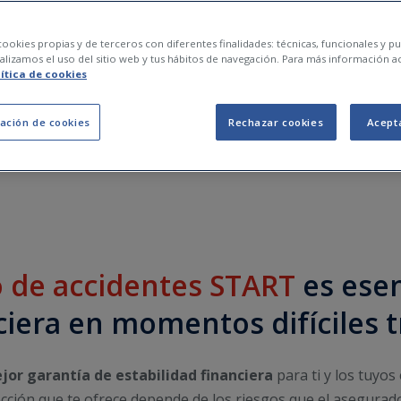
ookies propias y de terceros con diferentes finalidades: técnicas, funcionales y pub
lizamos el uso del sitio web y tus hábitos de navegación. Para más información a
lítica de cookies
mamos?
ación de cookies
Rechazar cookies
Acept
 de accidentes START
es esen
ciera en momentos difíciles t
jor garantía de estabilidad financiera
para ti y los tuyos
otección que te ofrece depende de los riesgos que el asegura