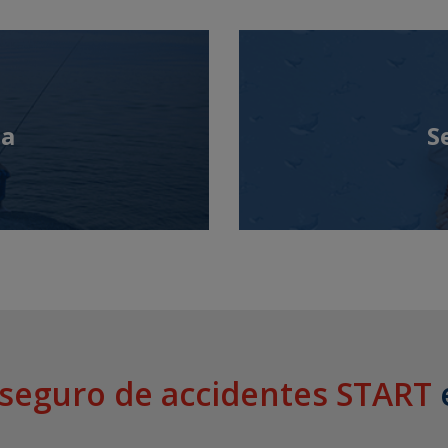
da
S
seguro de accidentes START
e