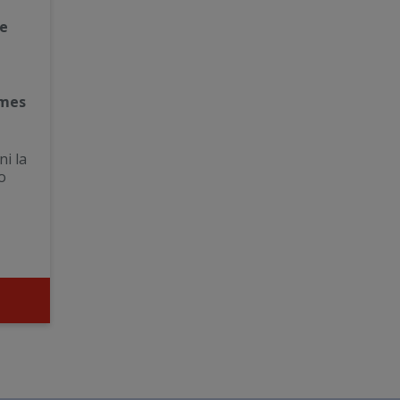
e
mes
ni la
o