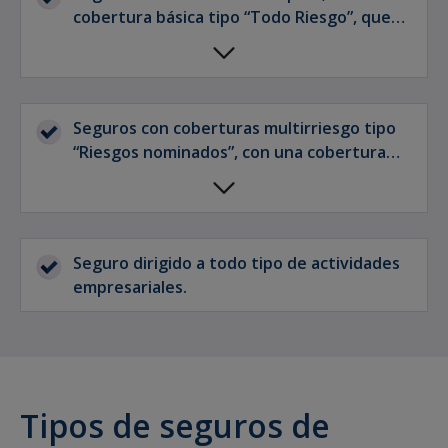
cobertura básica tipo “Todo Riesgo”, que
cubre los daños materiales que sufran los
bienes asegurados cómo consecuencia
directa de cualquier causa accidental,
súbita e imprevista no excluida
Seguros con coberturas multirriesgo tipo
expresamente en la póliza y coberturas
“Riesgos nominados”, con una cobertura
adicionales relacionadas con los bienes
básica de incendios y complementarios y
asegurados, tanto de daños cómo de
coberturas adicionales de daños
gastos.
relacionadas con los bienes asegurados que
se ajustan a las necesidades del asegurado
Seguro dirigido a todo tipo de actividades
con una relación de prima y garantías muy
empresariales.
competitiva.
Tipos de seguros de