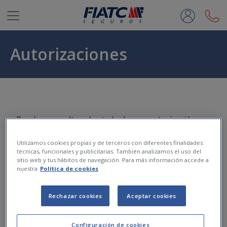
Saltar al contenido principal
Autorizaciones
Puedes consultar el estado de una autorización
accediendo al
o a través de nuestra
Área de cliente
app.
Utilizamos cookies propias y de terceros con diferentes finalidades:
técnicas, funcionales y publicitarias. También analizamos el uso del
sitio web y tus hábitos de navegación. Para más información accede a
nuestra
Política de cookies
Rechazar cookies
Aceptar cookies
Configuración de cookies