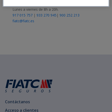
Atención al Cliente
Lunes a viernes de 8h a 20h.
917 015 757
|
933 270 945
|
900 252 213
fiatc@fiatc.es
Contáctanos
Acceso a clientes