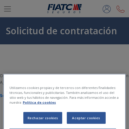
Saltar al contenido principal
Solicitud de contratación
Documento a utilizar únicamente para la contratación a través de un
Agente de seguros de FIATC.
Utilizamos cookies propias y de terceros con diferentes finalidades:
técnicas, funcionales y publicitarias. También analizamos el uso del
Solicitud de contratación
sitio web y tus hábitos de navegación. Para más información accede a
nuestra
Política de cookies
Rechazar cookies
Aceptar cookies