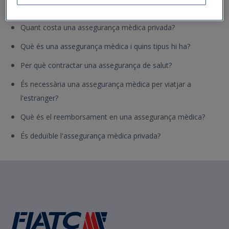
Què cobreix una assegurança dental?
Quant costa una assegurança mèdica privada?
Què és una assegurança mèdica i quins tipus hi ha?
Per què contractar una assegurança de salut?
És necessària una assegurança mèdica per viatjar a
l'estranger?
Què és el reemborsament en una assegurança mèdica?
És deduïble l'assegurança mèdica privada?