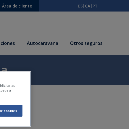
Área de cliente
ES
|
CA
|
PT
ciones
Autocaravana
Otros seguros
ca
licitarias.
ccede a
ar cookies