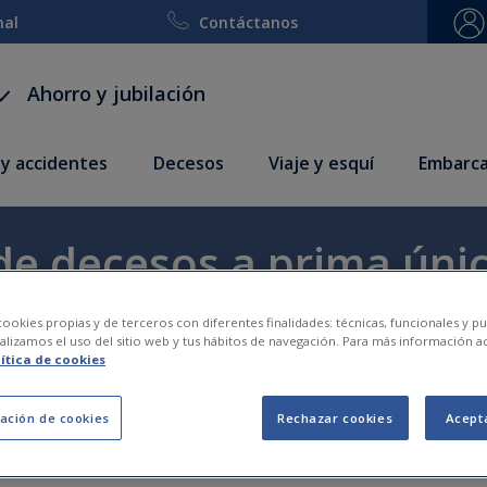
nal
Contáctanos
Ahorro y jubilación
 y accidentes
Decesos
Viaje y esquí
Embarca
 de decesos a prima úni
ookies propias y de terceros con diferentes finalidades: técnicas, funcionales y pub
lizamos el uso del sitio web y tus hábitos de navegación. Para más información a
lítica de cookies
ación de cookies
Rechazar cookies
Acept
Calcula tu seguro en menos de 2 minutos