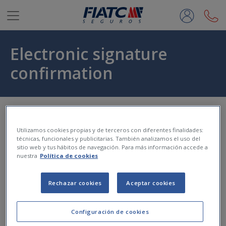
Saltar al contenido principal
Electronic signature
confirmation
Inicio
Utilizamos cookies propias y de terceros con diferentes finalidades:
técnicas, funcionales y publicitarias. También analizamos el uso del
sitio web y tus hábitos de navegación. Para más información accede a
nuestra
Política de cookies
electronic
signature
The
of your documentation has
successfully
been
completed.
Rechazar cookies
Aceptar cookies
Thank you.
Customer Service
Configuración de cookies
Monday to Friday from 8am to 8pm.