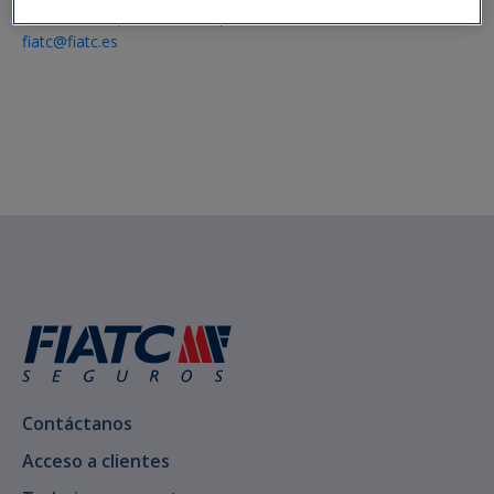
917 015 757
|
933 270 945
|
900 252 213
fiatc@fiatc.es
Contáctanos
Acceso a clientes