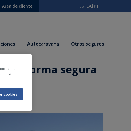
Área de cliente
ES
|
CA
|
PT
ciones
Autocaravana
Otros seguros
ve de forma segura
licitarias.
ccede a
ar cookies