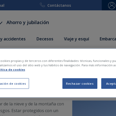
nal
Contáctanos
Ahorro y jubilación
 y accidentes
Decesos
Viaje y esquí
Embarca
ara disfrutar de la nie
ookies propias y de terceros con diferentes finalidades: técnicas, funcionales y pub
lizamos el uso del sitio web y tus hábitos de navegación. Para más información a
lítica de cookies
2020-01-07
ación de cookies
Rechazar cookies
Acept
ar de la nieve y de la montaña con
iesgos. Estar protegidos con un