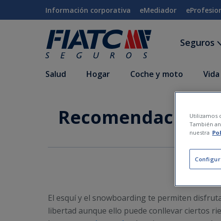
Saltar al contenido principal
Información corporativa
eMediador
eProfesio
Seguros
Salud
Hogar
Coche y moto
Vida
Recomendaciones p
Utilizamos c
También ana
nuestra
Po
Configur
El esquí y el snowboarding te permiten disfrut
libertad aunque ello puede conllevar ciertos r