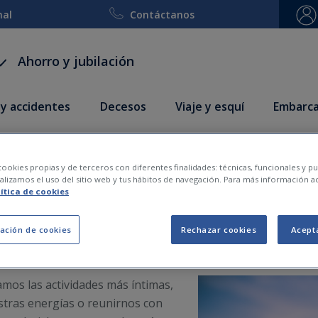
nal
Contáctanos
Ahorro y jubilación
 y accidentes
Decesos
Viaje y esquí
Embarca
ejos para una casa sana
ookies propias y de terceros con diferentes finalidades: técnicas, funcionales y pub
lizamos el uso del sitio web y tus hábitos de navegación. Para más información a
lítica de cookies
2020-05-21
ación de cookies
Rechazar cookies
Acept
mos las actividades más íntimas,
stras energías o reunirnos con