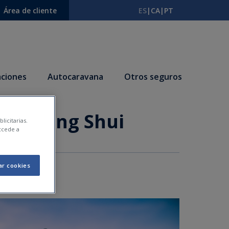
Área de cliente
ES
|
CA
|
PT
ciones
Autocaravana
Otros seguros
 con Feng Shui
licitarias.
ccede a
ar cookies