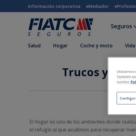
Saltar al contenido principal
Información corporativa
eMediador
eProfesio
Seguros
Salud
Hogar
Coche y moto
Vida
Trucos y cons
Utilizamos c
También ana
nuestra
Po
Configur
El hogar es uno de los ambientes donde realiza
el refugio al que acudimos para recuperar nue